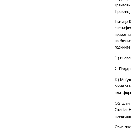
Грантови
Производ
Емкице К
специфич
приватни
на бизни
годините
1.) инов
2. Поддр
3.) Меѓу
образова
платформ
Области:
Circular 
предизви
Овие пре