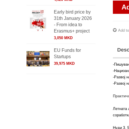
Ad
Early bird price by
31th January 2026
- From idea to
Add to
Erasmus+ project
3,050 MKD
Desc
EU Funds for
Startups
39,975 MKD
-Пишувањ
-Нациоан
-Развој 
-Развој 
Практичн
Летната 
соработк
Нуди 3, 