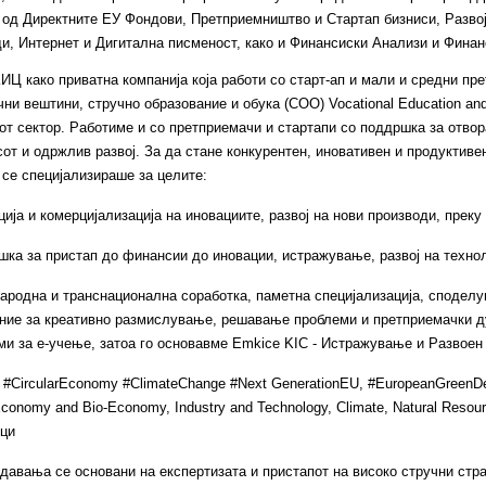
 од Директните ЕУ Фондови, Претприемништво и Стартап бизниси, Развој
и, Интернет и Дигитална писменост, како и Финансиски Анализи и Финан
ИЦ како приватна компанија која работи со старт-ап и мали и средни пре
ни вештини, стручно образование и обука (СОО) Vocational Education and
от сектор. Работиме и со претприемачи и стартапи со поддршка за отвор
сот и одржлив развој. За да стане конкурентен, иновативен и продуктив
 се специјализираше за целите:
ација и комерцијализација на иновациите, развој на нови производи, преку
шка за пристап до финансии до иновации, истражување, развој на технолог
народна и транснационална соработка, паметна специјализација, споде
ние за креативно размислување, решавање проблеми и претприемачки ду
и за е-учење, затоа го основавме Emkice KIC - Истражување и Развоен 
 #CircularEconomy #ClimateChange #Next GenerationEU, #EuropeanGreenDeal
Economy and Bio-Economy, Industry and Technology, Climate, Natural Resou
ци
давања се основани на експертизата и пристапот на високо стручни стр