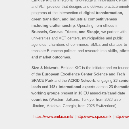
Emkice KIC
is a regional Knowledge & Innovation Center
and VET provider that designs and delivers practice-orient
programs at the intersection of
digital transformation,
green transition, and industrial competitiveness
including craftsmanship
. Operating from offices in
Brussels, Geneva, Trieste, and Skopje
, we partner with
universities and VET centers, municipalities and public
agencies, chambers of commerce, SMEs and startups to
translate European policies and research into
skills, pilot
and market outcomes
.
Size & Network.
Emkice KIC is the initiator and co-founde
of the
European Excellence Center Science and Tech
SPACE Park
and the
ACRID Network
, engaging
23 senio
leads
and
148+ international experts
across
23 themati
working groups
present in
10 EU associate/candidate
countries
(Western Balkans, Türkiye; from 2023 also
Ukraine, Moldova, Georgia; from 2025 Switzerland).
|
https://www.emkice.mk/
|
http://www.space.mk
|
http://w