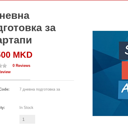
дневна
дготовка за
артапи
500 MKD
0 Reviews
Review
Code:
7 дневна подготовка за
ity:
In Stock