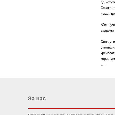
од истит
Секако, 
имаат до
*Сите уч
академиј
Оваа уни
училишна
креираат
користим
сл.
За нас