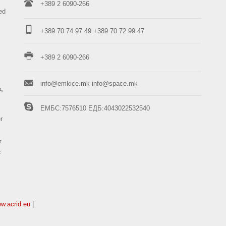
+389 2 6090-266
ed
+389 70 74 97 49
+389 70 72 99 47
+389 2 6090-266
info@emkice.mk
info@space.mk
s,
ЕМБС:7576510
ЕДБ:4043022532540
r
r
c
ww.acrid.eu
|