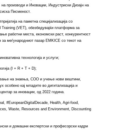
 на производи и Иновации, Индустриски Дизајн на
сиска Писменост.
тпријатија на паметна специјализација со
 Training (VET), обезбедувајќи платформа за
ање работни места, економски раст, конкурентност
ен за меѓународниот пазар EMKICE со текот на
 иновативна технологија и услуги;
ија (I + R + T + D);
лување на знаења, СОО и учење нови вештини,
х особено кај младите во дигитализација и
центар за иновации, од 2022 година.
, #EuropeanDigitalDecade, Health, Agri-food,
rces, Waste, Resources and Environment, Discounting
ански и домашни експертски и професорски кадри