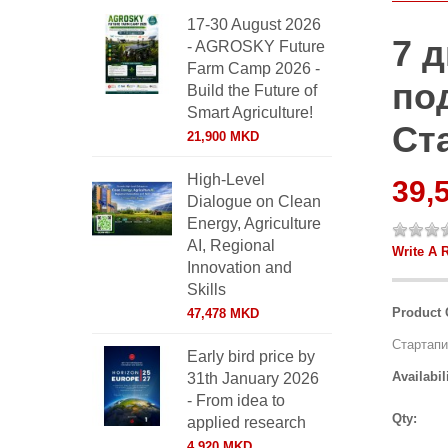
17-30 August 2026
7 
- AGROSKY Future
Farm Camp 2026 -
по
Build the Future of
Smart Agriculture!
Ст
21,900 MKD
High-Level
39,
Dialogue on Clean
Energy, Agriculture
AI, Regional
Write A 
Innovation and
Skills
Product 
47,478 MKD
Стартапи
Early bird price by
Availabil
31th January 2026
- From idea to
Qty:
applied research
4,920 MKD