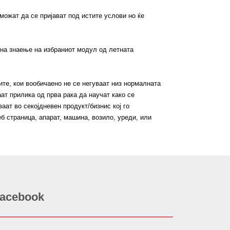
можат да се пријават под истите услови но ќе
 на знаење на избраниот модул од летната
те, кои вообичаено не се негуваат низ нормалната
ат прилика од прва рака да научат како се
аат во секојдневен продукт/бизнис кој го
б страница, апарат, машина, возило, уреди, или
acebook