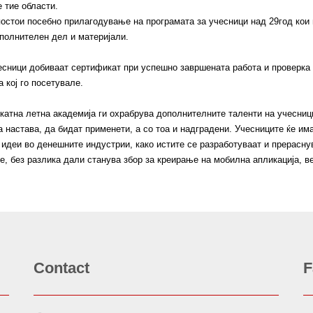
е тие области.
постои посебно прилагодување на програмата за учесници над 29год кои 
полнителен дел и материјали.
есници добиваат сертификат при успешно завршената работа и проверка
а кој го посетувале.
катна летна академија ги охрабрува дополнителните таленти на учесници
 настава, да бидат применети, а со тоа и надградени. Учесниците ќе има
 идеи во денешните индустрии, како истите се разработуваат и прераснув
е, без разлика дали станува збор за креирање на мобилна апликација, ве
Contact
F