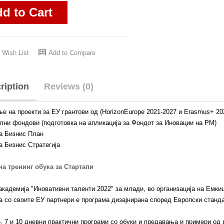
d to Cart
 Wish List
Add to Compare
ription
Reviews (0)
е на проекти за ЕУ грантови од (HorizonEurope 2021-2027 и Erasmus+ 20
лни фондови (подготовка на апликација за Фондот за Иновации на РМ)
на Бизнис План
на Бизнис Стратегија
а тренинг обука за Стартапи
академија "Иновативни таленти 2022" за млади, во организација на Емкиц
а со своите ЕУ партнери е програма дизајнирана според Европски станда
5, 7 и 10 дневни практични програми со обуки и предавања и примери од 